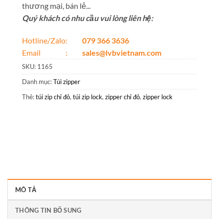
thương mại, bán lẻ...
Quý khách có nhu cầu vui lòng liên hệ:
Hotline/Zalo:
079 366 3636
Email :
sales@lvbvietnam.com
SKU:
1165
Danh mục:
Túi zipper
Thẻ:
túi zip chỉ đỏ
,
túi zip lock
,
zipper chỉ đỏ
,
zipper lock
MÔ TẢ
THÔNG TIN BỔ SUNG