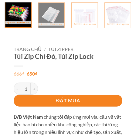
TRANG CHỦ
/
TÚI ZIPPER
Túi Zip Chỉ Đỏ, Túi Zip Lock
Giá
Giá
666
₫
650
₫
gốc
hiện
là:
tại
Túi Zip Chỉ Đỏ, Túi Zip Lock số lượng
666₫.
là:
650₫.
ĐẶT MUA
LVB Việt Nam
chúng tôi đáp ứng mọi yêu cầu về vật
liệu bao bì cho nhiều khu công nghiệp, các thương
hiệu lớn trong nhiều lĩnh vực như chế tạo, sản xuất,