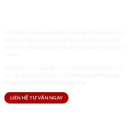
LVB VIỆT NAM
TRỌN GÓI GIẢI PHÁP BAO BÌ
LVB Việt Nam đã xây dựng được một tập thể đoàn kết vững
mạnh mà ở đó trí tuệ, sức sáng tạo, sự năng động và nhiệt
huyết của mỗi cá nhân luôn luôn được khơi dậy và phát huy
cao độ.
Chúng tôi tự tin cung cấp các sản phẩm đáp ứng được mọi
yêu cầu của Quý khách hàng về
chất lượng, số lượng, giá
thành cạnh tranh và thời gian giao hàng.
LIÊN HỆ TƯ VẤN NGAY