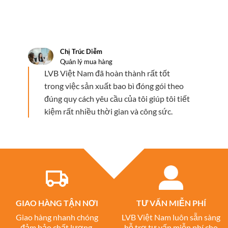
Chị Trúc Diễm
Quản lý mua hàng
LVB Việt Nam đã hoàn thành rất tốt
trong việc sản xuất bao bì đóng gói theo
đúng quy cách yêu cầu của tôi giúp tôi tiết
kiệm rất nhiều thời gian và công sức.
GIAO HÀNG TẬN NƠI
TƯ VẤN MIỄN PHÍ
Giao hàng nhanh chóng
LVB Việt Nam luôn sẵn sàng
đảm bảo chất lượng,
hỗ trợ tư vấn miễn phí cho