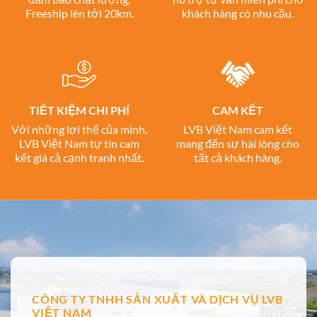
Freeship lên tới 20km.
khách hàng có nhu cầu.
TIẾT KIỆM CHI PHÍ
CAM KẾT
Với những lợi thế của mình,
LVB Việt Nam cam kết
LVB Việt Nam tự tin cam
mang đến sự hài lòng cho
kết giá cả cạnh tranh nhất.
tất cả khách hàng.
CÔNG TY TNHH SẢN XUẤT VÀ DỊCH VỤ LVB
VIỆT NAM