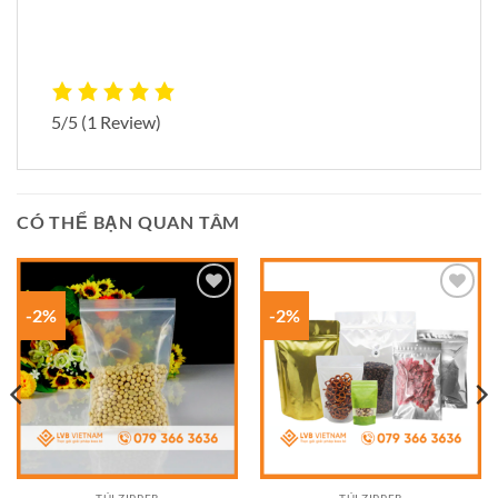
5/5
(1 Review)
CÓ THỂ BẠN QUAN TÂM
-2%
-2%
Add to
Add to
wishlist
wishlist
TÚI ZIPPER
TÚI ZIPPER