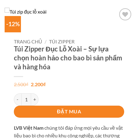
-12%
Add to
wishlist
TRANG CHỦ
/
TÚI ZIPPER
Túi Zipper Đục Lỗ Xoài – Sự lựa
chọn hoàn hảo cho bao bì sản phẩm
và hàng hóa
Giá
Giá
2.500
₫
2.200
₫
gốc
hiện
là:
tại
Túi Zipper Đục Lỗ Xoài - Sự lựa chọn hoàn hảo cho bao bì sản p
2.500₫.
là:
2.200₫.
ĐẶT MUA
LVB Việt Nam
chúng tôi đáp ứng mọi yêu cầu về vật
liệu bao bì cho nhiều khu công nghiệp, các thương