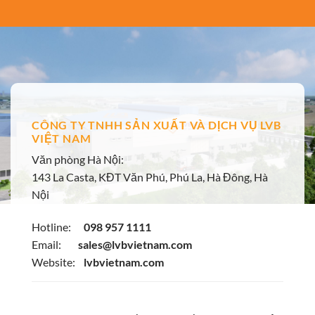
CÔNG TY TNHH SẢN XUẤT VÀ DỊCH VỤ LVB
VIỆT NAM
Văn phòng Hà Nội:
143 La Casta, KĐT Văn Phú, Phú La, Hà Đông, Hà
Nội
Hotline:
098 957 1111
Email:
sales@lvbvietnam.com
Website:
lvbvietnam.com