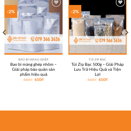
-2%
-2%
Add to
Add to
wishlist
wishlist
BAO BÌ MÀNG GHÉP
TÚI ZIP BẠC
Bao bì màng ghép nhôm –
Túi Zip Bạc 500g – Giải Pháp
Giải pháp bảo quản sản
Lưu Trữ Hiệu Quả và Tiện
phẩm hiệu quả
Lợi
Giá
Giá
Giá
Giá
666
₫
650
₫
666
₫
650
₫
gốc
hiện
gốc
hiện
là:
tại
là:
tại
666₫.
là:
666₫.
là:
650₫.
650₫.