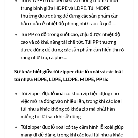
Túi MDPE có độ bền kéo và chống thấm ở mức
trung bình giữa HDPE và LDPE. Túi MDPE
thường được dùng để đựng các sản phẩm cần
bảo quản ở nhiệt độ phòng như rau củ quả….
Túi PP có độ trong suốt cao, chịu được nhiệt độ
cao và có khả năng tái chế tốt.
Túi PP
thường
được dùng để đựng các sản phẩm cần hiển thị rõ
ràng như trà, cà phê….
Sự khác biệt giữa túi zipper đục lỗ xoài và các loại
túi nhựa HDPE, LDPE, LLDPE, MDPE, PP là:
Túi zipper đục lỗ xoài có khóa zip tiện dụng cho
việc mở ra đóng vào nhiều lần, trong khi các loại
túi nhựa khác không có khóa zip mà phải hàn
miệng túi lại sau khi sử dụng .
Túi zipper đục lỗ xoài có tay cầm hình lỗ xoài giúp
mang đi dễ dàng, trong khi các loại túi nhựa khác