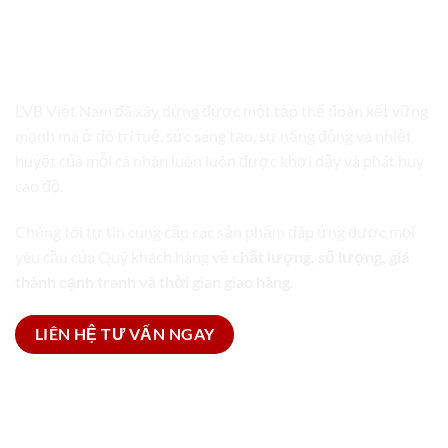
LVB VIỆT NAM
TRỌN GÓI GIẢI PHÁP BAO BÌ
LVB Việt Nam đã xây dựng được một tập thể đoàn kết vững
mạnh mà ở đó trí tuệ, sức sáng tạo, sự năng động và nhiệt
huyết của mỗi cá nhân luôn luôn được khơi dậy và phát huy
cao độ.
Chúng tôi tự tin cung cấp các sản phẩm đáp ứng được mọi
yêu cầu của Quý khách hàng về
chất lượng, số lượng, giá
thành cạnh tranh và thời gian giao hàng.
LIÊN HỆ TƯ VẤN NGAY