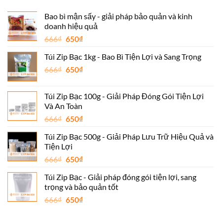
Bao bì mận sấy - giải pháp bảo quản và kinh
doanh hiệu quả
Giá
Giá
666
₫
650
₫
gốc
hiện
Túi Zip Bạc 1kg - Bao Bì Tiện Lợi và Sang Trọng
là:
tại
Giá
Giá
666
₫
666₫.
650
₫
là:
gốc
hiện
650₫.
là:
tại
Túi Zip Bạc 100g - Giải Pháp Đóng Gói Tiện Lợi
666₫.
là:
Và An Toàn
650₫.
Giá
Giá
666
₫
650
₫
gốc
hiện
Túi Zip Bạc 500g - Giải Pháp Lưu Trữ Hiệu Quả và
là:
tại
Tiện Lợi
666₫.
là:
Giá
Giá
666
₫
650
₫
650₫.
gốc
hiện
Túi Zip Bạc - Giải pháp đóng gói tiện lợi, sang
là:
tại
trọng và bảo quản tốt
666₫.
là:
Giá
Giá
666
₫
650
₫
650₫.
gốc
hiện
là:
tại