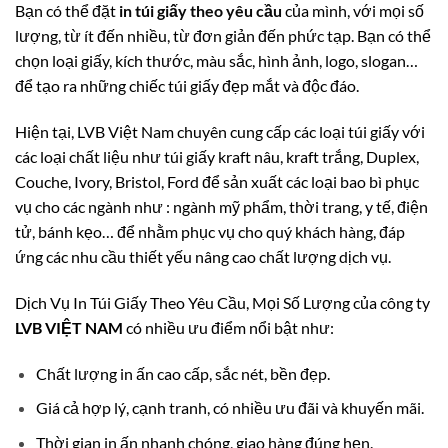
Bạn có thể đặt
in túi giấy theo yêu cầu
của mình, với mọi số
lượng, từ ít đến nhiều, từ đơn giản đến phức tạp. Bạn có thể
chọn loại giấy, kích thước, màu sắc, hình ảnh, logo, slogan…
để tạo ra những chiếc túi giấy đẹp mắt và độc đáo.
Hiện tại, LVB Việt Nam chuyên cung cấp các loại túi giấy với
các loại chất liệu như túi giấy kraft nâu, kraft trắng, Duplex,
Couche, Ivory, Bristol, Ford để sản xuất các loại bao bì phục
vụ cho các ngành như : ngành mỹ phẩm, thời trang, y tế, điện
tử, bánh kẹo… để nhằm phục vụ cho quý khách hàng, đáp
ứng các nhu cầu thiết yếu nâng cao chất lượng dịch vụ.
Dịch Vụ In Túi Giấy Theo Yêu Cầu, Mọi Số Lượng của công ty
LVB VIỆT NAM
có nhiều ưu điểm nổi bật như:
Chất lượng in ấn cao cấp, sắc nét, bền đẹp.
Giá cả hợp lý, cạnh tranh, có nhiều ưu đãi và khuyến mãi.
Thời gian in ấn nhanh chóng, giao hàng đúng hẹn.