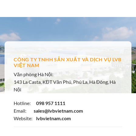
666₫.
là:
650₫.
CÔNG TY TNHH SẢN XUẤT VÀ DỊCH VỤ LVB
VIỆT NAM
Văn phòng Hà Nội:
143 La Casta, KĐT Văn Phú, Phú La, Hà Đông, Hà
Nội
Hotline:
098 957 1111
Email:
sales@lvbvietnam.com
Website:
lvbvietnam.com