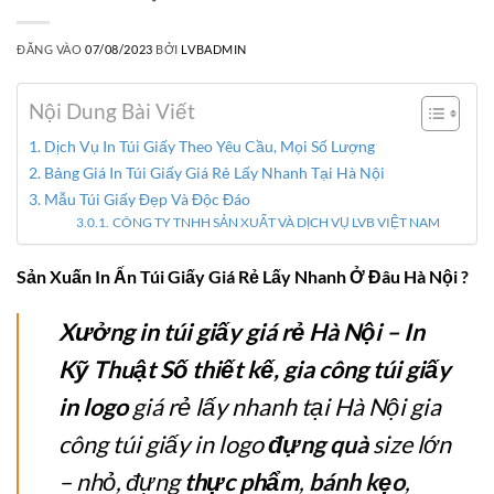
ĐĂNG VÀO
07/08/2023
BỞI
LVBADMIN
Nội Dung Bài Viết
Dịch Vụ In Túi Giấy Theo Yêu Cầu, Mọi Số Lượng
Bảng Giá In Túi Giấy Giá Rẻ Lấy Nhanh Tại Hà Nội
Mẫu Túi Giấy Đẹp Và Độc Đáo
CÔNG TY TNHH SẢN XUẤT VÀ DỊCH VỤ LVB VIỆT NAM
Sản Xuấn In Ấn Túi Giấy Giá Rẻ Lấy Nhanh Ở Đâu Hà Nội ?
Xưởng in túi giấy giá rẻ Hà Nội – In
Kỹ Thuật Số thiết kế, gia công túi giấy
in logo
giá rẻ lấy nhanh tại Hà Nội gia
công túi giấy in logo
đựng quà
size lớn
– nhỏ, đựng
thực phẩm
,
bánh kẹo
,