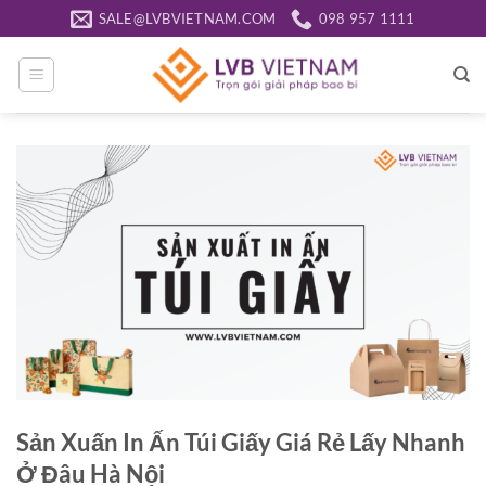
Bỏ
SALE@LVBVIETNAM.COM
098 957 1111
qua
nội
dung
Sản Xuấn In Ấn Túi Giấy Giá Rẻ Lấy Nhanh
Ở Đâu Hà Nội