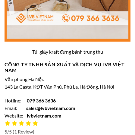
Túi giấy kraft đựng bánh trung thu
CÔNG TY TNHH SẢN XUẤT VÀ DỊCH VỤ LVB VIỆT
NAM
Văn phòng Hà Nội:
143 La Casta, KĐT Văn Phú, Phú La, Hà Đông, Hà Nội
Hotline:
079 366 3636
Email:
sales@lvbvietnam.com
Website:
lvbvietnam.com
5/5
(1 Review)