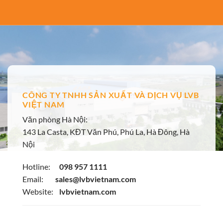
CÔNG TY TNHH SẢN XUẤT VÀ DỊCH VỤ LVB
VIỆT NAM
Văn phòng Hà Nội:
143 La Casta, KĐT Văn Phú, Phú La, Hà Đông, Hà
Nội
Hotline:
098 957 1111
Email:
sales@lvbvietnam.com
Website:
lvbvietnam.com