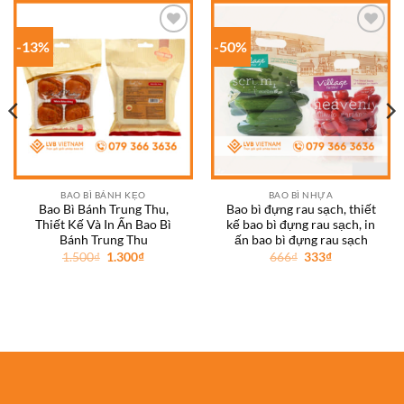
-13%
-50%
Add to
Add to
wishlist
wishlist
BAO BÌ BÁNH KẸO
BAO BÌ NHỰA
Bao Bì Bánh Trung Thu,
Bao bì đựng rau sạch, thiết
Thiết Kế Và In Ấn Bao Bì
kế bao bì đựng rau sạch, in
Bánh Trung Thu
ấn bao bì đựng rau sạch
Giá
Giá
Giá
Giá
1.500
₫
1.300
₫
666
₫
333
₫
gốc
hiện
gốc
hiện
là:
tại
là:
tại
1.500₫.
là:
666₫.
là:
1.300₫.
333₫.