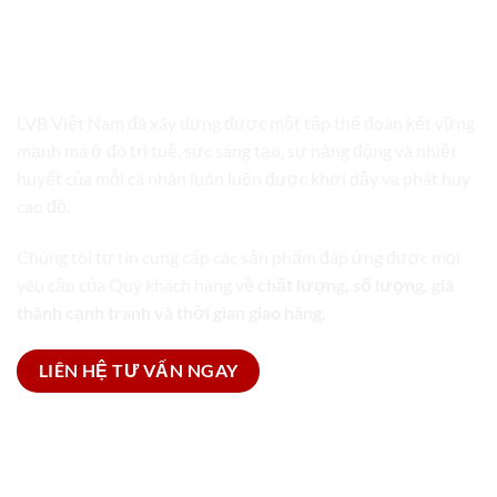
LVB VIỆT NAM
TRỌN GÓI GIẢI PHÁP BAO BÌ
LVB Việt Nam đã xây dựng được một tập thể đoàn kết vững
mạnh mà ở đó trí tuệ, sức sáng tạo, sự năng động và nhiệt
huyết của mỗi cá nhân luôn luôn được khơi dậy và phát huy
cao độ.
Chúng tôi tự tin cung cấp các sản phẩm đáp ứng được mọi
yêu cầu của Quý khách hàng về
chất lượng, số lượng, giá
thành cạnh tranh và thời gian giao hàng.
LIÊN HỆ TƯ VẤN NGAY