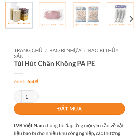
TRANG CHỦ
/
BAO BÌ NHỰA
/
BAO BÌ THỦY
SẢN
Túi Hút Chân Không PA PE
Giá
Giá
666
₫
650
₫
gốc
hiện
là:
tại
Túi Hút Chân Không PA PE số lượng
666₫.
là:
650₫.
ĐẶT MUA
LVB Việt Nam
chúng tôi đáp ứng mọi yêu cầu về vật
liệu bao bì cho nhiều khu công nghiệp, các thương